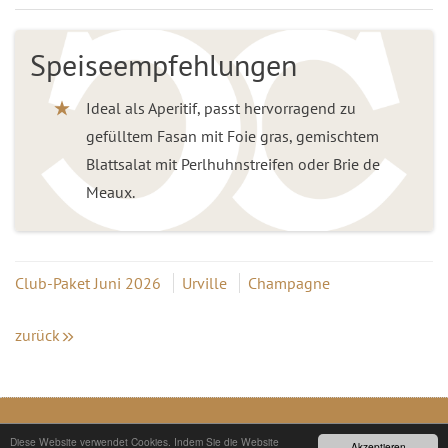
Speiseempfehlungen
Ideal als Aperitif, passt hervorragend zu
gefülltem Fasan mit Foie gras, gemischtem
Blattsalat mit Perlhuhnstreifen oder Brie de
Meaux.
Club-Paket Juni 2026
Urville
Champagne
zurück
© COPYRIGHT 2026 - CHAMPAGNER CLUB
Diese Website verwendet Cookies. Indem Sie die Website
Akzeptieren