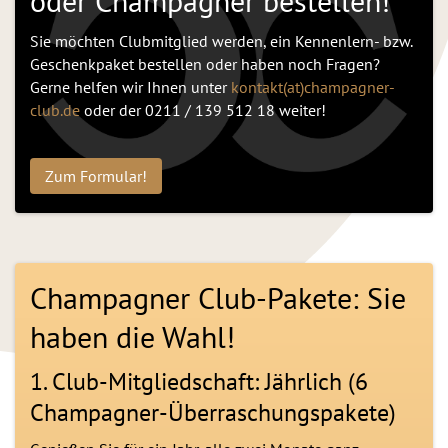
oder Champagner bestellen!
Sie möchten Clubmitglied werden, ein Kennenlern- bzw.
Geschenkpaket bestellen oder haben noch Fragen?
Gerne helfen wir Ihnen unter
kontakt(at)champagner-
club.de
oder der 0211 / 139 512 18 weiter!
Zum Formular!
Champagner Club-Pakete: Sie
haben die Wahl!
1. Club-Mitgliedschaft: Jährlich (6
Champagner-Überraschungspakete)