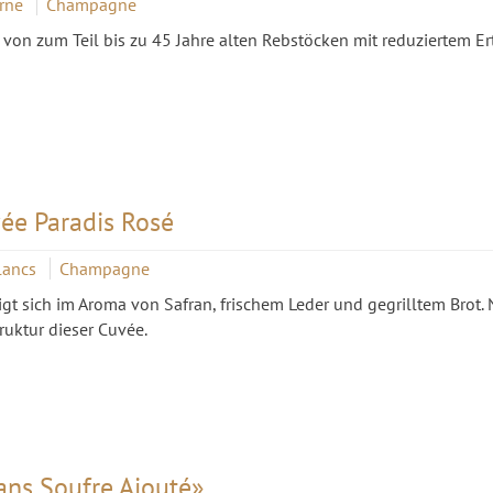
arne
Champagne
von zum Teil bis zu 45 Jahre alten Rebstöcken mit reduziertem Er
e Paradis Rosé
lancs
Champagne
gt sich im Aroma von Safran, frischem Leder und gegrilltem Brot
ruktur dieser Cuvée.
ns Soufre Ajouté»