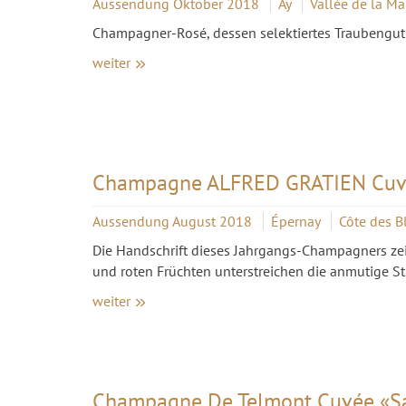
Aussendung Oktober 2018
Aÿ
Vallée de la M
Champagner-Rosé, dessen selektiertes Traubengut 
weiter
Champagne ALFRED GRATIEN Cuvé
Aussendung August 2018
Épernay
Côte des B
Die Handschrift dieses Jahrgangs-Champagners zei
und roten Früchten unterstreichen die anmutige St
weiter
Champagne De Telmont Cuvée «Sa